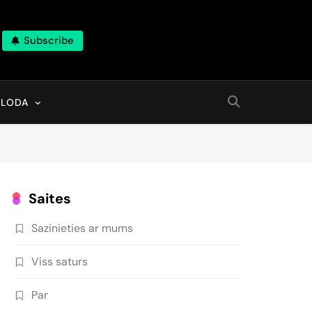
Subscribe
ALODA
Saites
Sazinieties ar mums
Viss saturs
Par