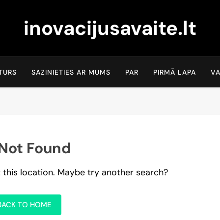
inovacijusavaite.lt
TURS
SAZINIETIES AR MUMS
PAR
PIRMĀ LAPA
V
Not Found
t this location. Maybe try another search?
BACK TO HOME