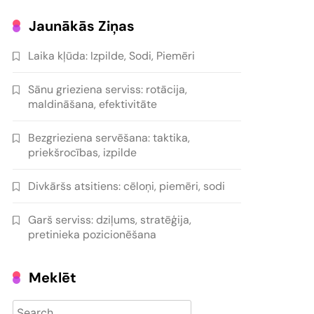
Jaunākās Ziņas
Laika kļūda: Izpilde, Sodi, Piemēri
Sānu grieziena serviss: rotācija,
maldināšana, efektivitāte
Bezgrieziena servēšana: taktika,
priekšrocības, izpilde
Divkāršs atsitiens: cēloņi, piemēri, sodi
Garš serviss: dziļums, stratēģija,
pretinieka pozicionēšana
Meklēt
Search