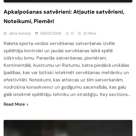
Apkalpošanas satvērieni: Atļautie satvērieni,
Noteikumi, Piemēri
Jānis Kalniņš
09/02/2026
0
32 Mins
Raketa sporta veidos servēšanas satveršanas izvēle
spēlētāja kontrolei un jaudai servēšanas laikā spēlē
izšķirošu lomu. Parastās satveršanas, piemēram,
Kontinentālā, Austrumu un Rietumu, katra piedāvā unikālas
īpašības, kas var būtiski ietekmēt servēšanas mehāniku un
efektivitāti. Noteikumi, kas attiecas uz šīm satveršanām,
nodrošina konsekvenci un godīgumu sacensībās, kas galu
galā ietekmē spēlētāju tehniku un stratēģiju. Key sections…
Read More