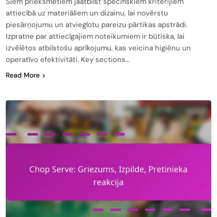
Šiem priekšmetiem jāatbilst specifiskiem kritērijiem
attiecībā uz materiāliem un dizainu, lai novērstu
piesārņojumu un atvieglotu pareizu pārtikas apstrādi.
Izpratne par attiecīgajiem noteikumiem ir būtiska, lai
izvēlētos atbilstošu aprīkojumu, kas veicina higiēnu un
operatīvo efektivitāti. Key sections…
Read More