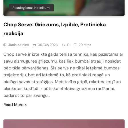
Pasniegšanas Noteikumi
Chop Serve: Griezums, Izpilde, Pretinieka
reakcija
Jānis Kalniņš
06/02/2026
0
29 Mins
Chop serve ir izteikta galda tenisa tehnika, kas pazīstama ar
savu aizmugures griezumu, kas liek bumbai strauji noslīdēt
pēc tīkla pārvarēšanas. Šis servs ne tikai ietekmē bumbas
trajektoriju, bet arī ietekmē to, kā pretinieki reaģē un
pielāgo savas stratēģijas. Meistarība gripā, raketes leņķī un
plaukstas kustībā ir būtiska efektīva griezuma radīšanai,
padarot to par svarīgu…
Read More