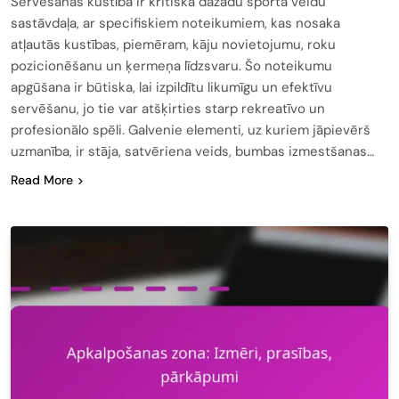
Servēšanas kustība ir kritiska dažādu sporta veidu
sastāvdaļa, ar specifiskiem noteikumiem, kas nosaka
atļautās kustības, piemēram, kāju novietojumu, roku
pozicionēšanu un ķermeņa līdzsvaru. Šo noteikumu
apgūšana ir būtiska, lai izpildītu likumīgu un efektīvu
servēšanu, jo tie var atšķirties starp rekreatīvo un
profesionālo spēli. Galvenie elementi, uz kuriem jāpievērš
uzmanība, ir stāja, satvēriena veids, bumbas izmestšanas…
Read More