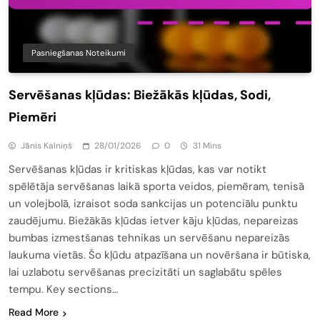
Pasniegšanas Noteikumi
Servēšanas kļūdas: Biežākās kļūdas, Sodi,
Piemēri
Jānis Kalniņš
28/01/2026
0
31 Mins
Servēšanas kļūdas ir kritiskas kļūdas, kas var notikt
spēlētāja servēšanas laikā sporta veidos, piemēram, tenisā
un volejbolā, izraisot soda sankcijas un potenciālu punktu
zaudējumu. Biežākās kļūdas ietver kāju kļūdas, nepareizas
bumbas izmestšanas tehnikas un servēšanu nepareizās
laukuma vietās. Šo kļūdu atpazīšana un novēršana ir būtiska,
lai uzlabotu servēšanas precizitāti un saglabātu spēles
tempu. Key sections…
Read More