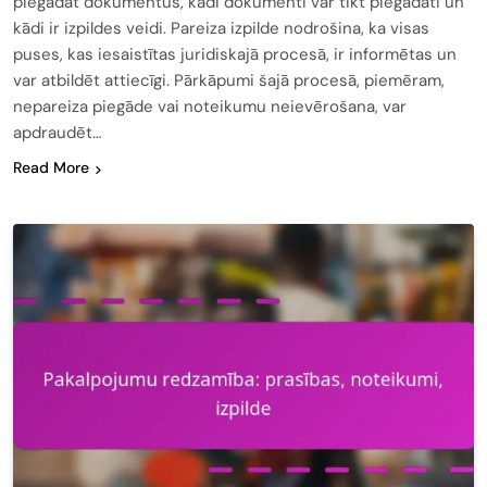
piegādāt dokumentus, kādi dokumenti var tikt piegādāti un
kādi ir izpildes veidi. Pareiza izpilde nodrošina, ka visas
puses, kas iesaistītas juridiskajā procesā, ir informētas un
var atbildēt attiecīgi. Pārkāpumi šajā procesā, piemēram,
nepareiza piegāde vai noteikumu neievērošana, var
apdraudēt…
Read More