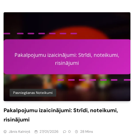
Pasniegšanas Noteikumi
Pakalpojumu izaicinājumi: Strīdi, noteikumi,
risinājumi
Jānis Kalniņš
27/01/2026
0
28 Mins