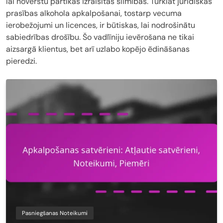
lai novērstu pārtikas izraisītas slimības. Turklāt juridiskās
prasības alkohola apkalpošanai, tostarp vecuma
ierobežojumi un licences, ir būtiskas, lai nodrošinātu
sabiedrības drošību. Šo vadlīniju ievērošana ne tikai
aizsargā klientus, bet arī uzlabo kopējo ēdināšanas
pieredzi.
Pasniegšanas Noteikumi