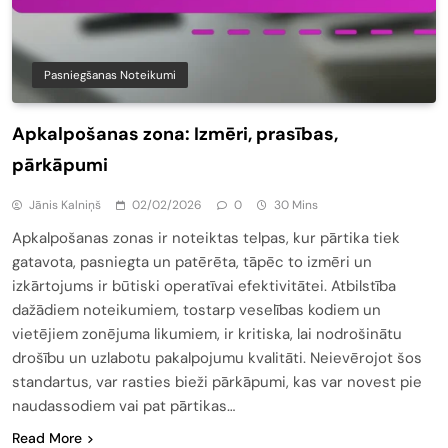
Pasniegšanas Noteikumi
Apkalpošanas zona: Izmēri, prasības,
pārkāpumi
Jānis Kalniņš
02/02/2026
0
30 Mins
Apkalpošanas zonas ir noteiktas telpas, kur pārtika tiek
gatavota, pasniegta un patērēta, tāpēc to izmēri un
izkārtojums ir būtiski operatīvai efektivitātei. Atbilstība
dažādiem noteikumiem, tostarp veselības kodiem un
vietējiem zonējuma likumiem, ir kritiska, lai nodrošinātu
drošību un uzlabotu pakalpojumu kvalitāti. Neievērojot šos
standartus, var rasties bieži pārkāpumi, kas var novest pie
naudassodiem vai pat pārtikas…
Read More