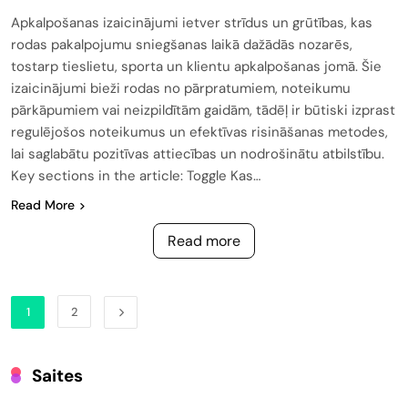
Apkalpošanas izaicinājumi ietver strīdus un grūtības, kas
rodas pakalpojumu sniegšanas laikā dažādās nozarēs,
tostarp tieslietu, sporta un klientu apkalpošanas jomā. Šie
izaicinājumi bieži rodas no pārpratumiem, noteikumu
pārkāpumiem vai neizpildītām gaidām, tādēļ ir būtiski izprast
regulējošos noteikumus un efektīvas risināšanas metodes,
lai saglabātu pozitīvas attiecības un nodrošinātu atbilstību.
Key sections in the article: Toggle Kas…
Read More
Read more
1
2
Saites