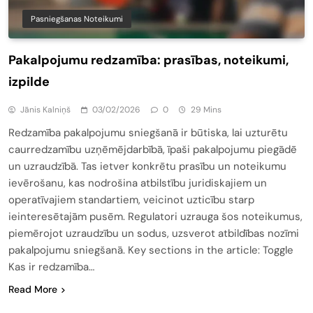
Pasniegšanas Noteikumi
Pakalpojumu redzamība: prasības, noteikumi,
izpilde
Jānis Kalniņš
03/02/2026
0
29 Mins
Redzamība pakalpojumu sniegšanā ir būtiska, lai uzturētu
caurredzamību uzņēmējdarbībā, īpaši pakalpojumu piegādē
un uzraudzībā. Tas ietver konkrētu prasību un noteikumu
ievērošanu, kas nodrošina atbilstību juridiskajiem un
operatīvajiem standartiem, veicinot uzticību starp
ieinteresētajām pusēm. Regulatori uzrauga šos noteikumus,
piemērojot uzraudzību un sodus, uzsverot atbildības nozīmi
pakalpojumu sniegšanā. Key sections in the article: Toggle
Kas ir redzamība…
Read More