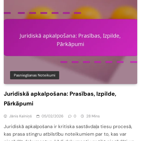
Pasniegšanas Noteikumi
Juridiskā apkalpošana: Prasības, Izpilde,
Pārkāpumi
Jānis Kalniņš
05/02/2026
0
28 Mins
Juridiskā apkalpošana ir kritiska sastāvdaļa tiesu procesā,
kas prasa stingru atbilstību noteikumiem par to, kas var