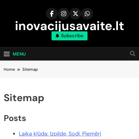
Skip
to
content
inovacijusavaite.lt
Subscribe
MENU
Home
Sitemap
Sitemap
Posts
Laika kļūda: Izpilde, Sodi, Piemēri