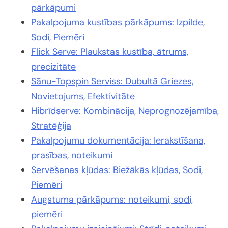
pārkāpumi
Pakalpojuma kustības pārkāpums: Izpilde,
Sodi, Piemēri
Flick Serve: Plaukstas kustība, ātrums,
precizitāte
Sānu-Topspin Serviss: Dubultā Griezes,
Novietojums, Efektivitāte
Hibrīdserve: Kombinācija, Neprognozējamība,
Stratēģija
Pakalpojumu dokumentācija: Ierakstīšana,
prasības, noteikumi
Servēšanas kļūdas: Biežākās kļūdas, Sodi,
Piemēri
Augstuma pārkāpums: noteikumi, sodi,
piemēri