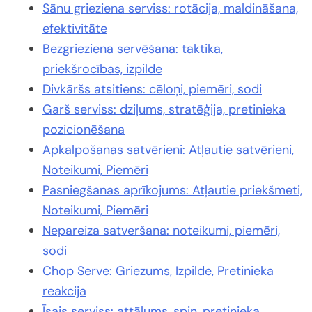
Sānu grieziena serviss: rotācija, maldināšana,
efektivitāte
Bezgrieziena servēšana: taktika,
priekšrocības, izpilde
Divkāršs atsitiens: cēloņi, piemēri, sodi
Garš serviss: dziļums, stratēģija, pretinieka
pozicionēšana
Apkalpošanas satvērieni: Atļautie satvērieni,
Noteikumi, Piemēri
Pasniegšanas aprīkojums: Atļautie priekšmeti,
Noteikumi, Piemēri
Nepareiza satveršana: noteikumi, piemēri,
sodi
Chop Serve: Griezums, Izpilde, Pretinieka
reakcija
Īsais serviss: attālums, spin, pretinieka