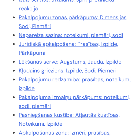
reakcija
Pakalpojumu zonas pārkāpums: Dimensijas,
Sodi, Piemēri
Nepareiza saziņa: noteikumi, piemēri, sodi
Juridiskā apkalpošana: Prasības, Izpilde,
Pārkāpumi
Lēkšanas serve: Augstums, Jauda, Izpilde
Kļūdains grieziens: Izpilde, Sodi, Piemēri
Pakalpojumu redzamība: prasības, noteikumi,
izpilde
Pakalpojuma izmaiņu pārkāpums: noteikumi,
sodi, piemēri
Pasniegšanas kustība: Atļautās kustības,
Noteikumi, Izpilde
Apkalpošanas zona: Izmēri, prasības,