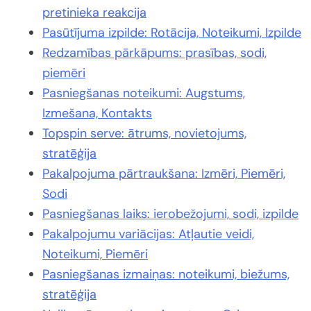
pretinieka reakcija
Pasūtījuma izpilde: Rotācija, Noteikumi, Izpilde
Redzamības pārkāpums: prasības, sodi,
piemēri
Pasniegšanas noteikumi: Augstums,
Izmešana, Kontakts
Topspin serve: ātrums, novietojums,
stratēģija
Pakalpojuma pārtraukšana: Izmēri, Piemēri,
Sodi
Pasniegšanas laiks: ierobežojumi, sodi, izpilde
Pakalpojumu variācijas: Atļautie veidi,
Noteikumi, Piemēri
Pasniegšanas izmaiņas: noteikumi, biežums,
stratēģija