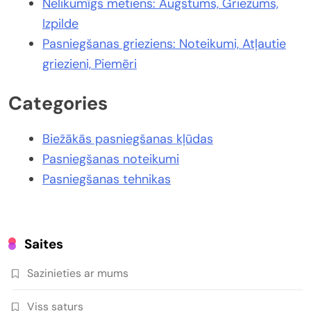
Nelikumīgs metiens: Augstums, Griezums,
Izpilde
Pasniegšanas grieziens: Noteikumi, Atļautie
griezieni, Piemēri
Categories
Biežākās pasniegšanas kļūdas
Pasniegšanas noteikumi
Pasniegšanas tehnikas
Saites
Sazinieties ar mums
Viss saturs