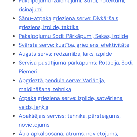
Pakalpojumu izaicinājumi: Strīdi, noteikumi,
risinājumi
Sānu-atpakaļgrieziena serve: Divkāršais
grieziens, izpilde, taktika
Pakalpojumu Sodi: Pārkāpumi, Sekas, Izpilde
Svārsta serve: kustība, grieziens, efektivitāte
Augsts servs: redzamība, laiks, izpilde
Servisa pasūtījuma pārkāpums: Rotācija, Sodi,
Piemēri
Apgrieztā pendula serve: Variācija,
maldināšana, tehnika
Atpakaļgrieziena serve: Izpilde, satvēriena
veids, leņķis
Apakšējais serviss: tehnika, pārsteigums,
novietojums
Ātra apkalpošana: ātrums, novietojums,