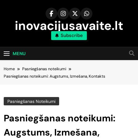
Skip
to
content
inovacijusavaite.lt
Subscribe
MENU
Home
Pasniegšanas noteikumi
Pasniegšanas noteikumi: Augstums, Izmešana, Kontakts
Pasniegšanas Noteikumi
Pasniegšanas noteikumi:
Augstums, Izmešana,