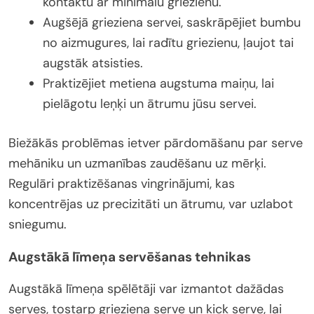
kontaktu ar minimālu griezienu.
Augšējā grieziena servei, saskrāpējiet bumbu
no aizmugures, lai radītu griezienu, ļaujot tai
augstāk atsisties.
Praktizējiet metiena augstuma maiņu, lai
pielāgotu leņķi un ātrumu jūsu servei.
Biežākās problēmas ietver pārdomāšanu par serve
mehāniku un uzmanības zaudēšanu uz mērķi.
Regulāri praktizēšanas vingrinājumi, kas
koncentrējas uz precizitāti un ātrumu, var uzlabot
sniegumu.
Augstākā līmeņa servēšanas tehnikas
Augstākā līmeņa spēlētāji var izmantot dažādas
serves, tostarp grieziena serve un kick serve, lai