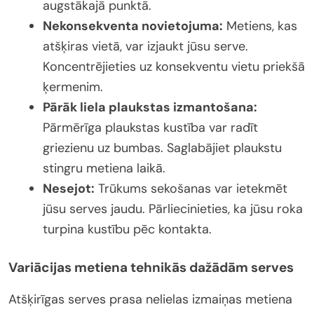
augstākajā punktā.
Nekonsekventa novietojuma:
Metiens, kas
atšķiras vietā, var izjaukt jūsu serve.
Koncentrējieties uz konsekventu vietu priekšā
ķermenim.
Pārāk liela plaukstas izmantošana:
Pārmērīga plaukstas kustība var radīt
griezienu uz bumbas. Saglabājiet plaukstu
stingru metiena laikā.
Nesejot:
Trūkums sekošanas var ietekmēt
jūsu serves jaudu. Pārliecinieties, ka jūsu roka
turpina kustību pēc kontakta.
Variācijas metiena tehnikās dažādām serves
Atšķirīgas serves prasa nelielas izmaiņas metiena