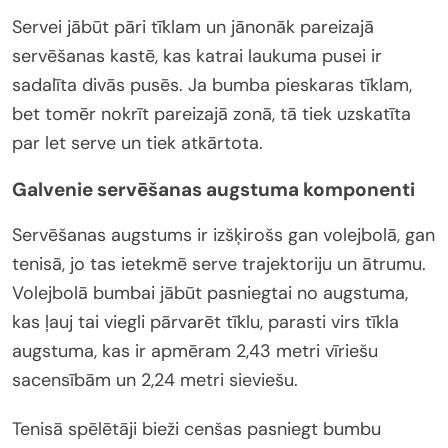
Servei jābūt pāri tīklam un jānonāk pareizajā
servēšanas kastē, kas katrai laukuma pusei ir
sadalīta divās pusēs. Ja bumba pieskaras tīklam,
bet tomēr nokrīt pareizajā zonā, tā tiek uzskatīta
par let serve un tiek atkārtota.
Galvenie servēšanas augstuma komponenti
Servēšanas augstums ir izšķirošs gan volejbolā, gan
tenisā, jo tas ietekmē serve trajektoriju un ātrumu.
Volejbolā bumbai jābūt pasniegtai no augstuma,
kas ļauj tai viegli pārvarēt tīklu, parasti virs tīkla
augstuma, kas ir apmēram 2,43 metri vīriešu
sacensībām un 2,24 metri sieviešu.
Tenisā spēlētāji bieži cenšas pasniegt bumbu