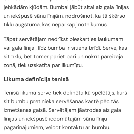
jebkādām kļūdām. Bumbai jābūt sitai aiz gala līnijas
un iekšpusē sānu līnijām, nodrošinot, ka tā šķērso
tīklu augstumā, kas nepārkāpj noteikumus.
Tāpat servētājam nedrīkst pieskarties laukumam
vai gala līnijai, līdz bumba ir sitiena brīdī. Serve, kas
sit tīklu, bet tomēr pāriet pāri un nokrīt pareizajā
zonā, tiek uzskatīta par likumīgu.
Likuma definīcija tenisā
Tenisā likuma serve tiek definēta kā spēlētājs, kurš
sit bumbu pretinieka servēšanas kastē pēc tās
izmetšanas gaisā. Servētājam jāatrodas aiz gala
līnijas un iekšpusē iedomātajām sānu līniju
pagarinājumiem, veicot kontaktu ar bumbu.