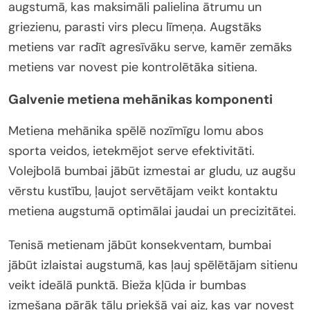
augstumā, kas maksimāli palielina ātrumu un
griezienu, parasti virs plecu līmeņa. Augstāks
metiens var radīt agresīvāku serve, kamēr zemāks
metiens var novest pie kontrolētāka sitiena.
Galvenie metiena mehānikas komponenti
Metiena mehānika spēlē nozīmīgu lomu abos
sporta veidos, ietekmējot serve efektivitāti.
Volejbolā bumbai jābūt izmestai ar gludu, uz augšu
vērstu kustību, ļaujot servētājam veikt kontaktu
metiena augstumā optimālai jaudai un precizitātei.
Tenisā metienam jābūt konsekventam, bumbai
jābūt izlaistai augstumā, kas ļauj spēlētājam sitienu
veikt ideālā punktā. Bieža kļūda ir bumbas
izmešana pārāk tālu priekšā vai aiz, kas var novest