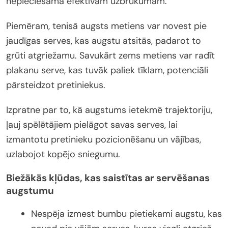
nepieciešama efektīvam uzbrukumam.
Piemēram, tenisā augsts metiens var novest pie
jaudīgas serves, kas augstu atsitās, padarot to
grūti atgriežamu. Savukārt zems metiens var radīt
plakanu serve, kas tuvāk paliek tīklam, potenciāli
pārsteidzot pretiniekus.
Izpratne par to, kā augstums ietekmē trajektoriju,
ļauj spēlētājiem pielāgot savas serves, lai
izmantotu pretinieku pozicionēšanu un vājības,
uzlabojot kopējo sniegumu.
Biežākās kļūdas, kas saistītas ar servēšanas
augstumu
Nespēja izmest bumbu pietiekami augstu, kas