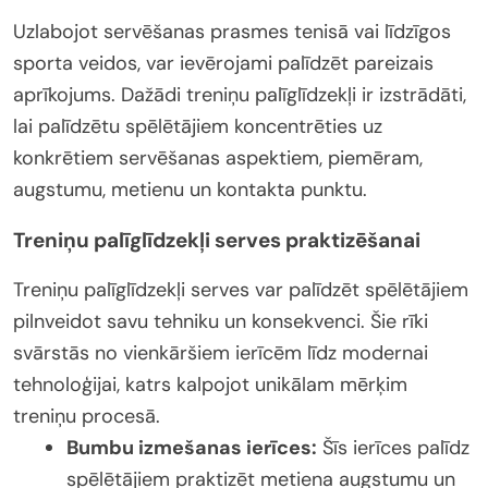
Uzlabojot servēšanas prasmes tenisā vai līdzīgos
sporta veidos, var ievērojami palīdzēt pareizais
aprīkojums. Dažādi treniņu palīglīdzekļi ir izstrādāti,
lai palīdzētu spēlētājiem koncentrēties uz
konkrētiem servēšanas aspektiem, piemēram,
augstumu, metienu un kontakta punktu.
Treniņu palīglīdzekļi serves praktizēšanai
Treniņu palīglīdzekļi serves var palīdzēt spēlētājiem
pilnveidot savu tehniku un konsekvenci. Šie rīki
svārstās no vienkāršiem ierīcēm līdz modernai
tehnoloģijai, katrs kalpojot unikālam mērķim
treniņu procesā.
Bumbu izmešanas ierīces:
Šīs ierīces palīdz
spēlētājiem praktizēt metiena augstumu un