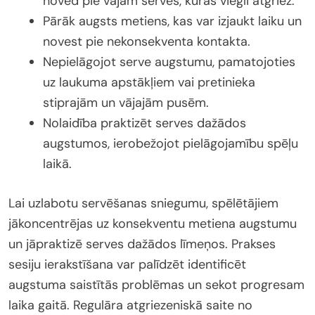
noved pie vājām serves, kuras viegli atgriež.
Pārāk augsts metiens, kas var izjaukt laiku un
novest pie nekonsekventa kontakta.
Nepielāgojot serve augstumu, pamatojoties
uz laukuma apstākļiem vai pretinieka
stiprajām un vājajām pusēm.
Nolaidība praktizēt serves dažādos
augstumos, ierobežojot pielāgojamību spēļu
laikā.
Lai uzlabotu servēšanas sniegumu, spēlētājiem
jākoncentrējas uz konsekventu metiena augstumu
un jāpraktizē serves dažādos līmeņos. Prakses
sesiju ierakstīšana var palīdzēt identificēt
augstuma saistītās problēmas un sekot progresam
laika gaitā. Regulāra atgriezeniskā saite no