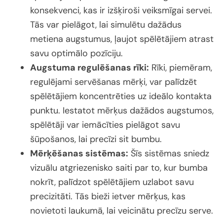
konsekvenci, kas ir izšķiroši veiksmīgai servei.
Tās var pielāgot, lai simulētu dažādus
metiena augstumus, ļaujot spēlētājiem atrast
savu optimālo pozīciju.
Augstuma regulēšanas rīki:
Rīki, piemēram,
regulējami servēšanas mērķi, var palīdzēt
spēlētājiem koncentrēties uz ideālo kontakta
punktu. Iestatot mērķus dažādos augstumos,
spēlētāji var iemācīties pielāgot savu
šūpošanos, lai precīzi sit bumbu.
Mērķēšanas sistēmas:
Šīs sistēmas sniedz
vizuālu atgriezenisko saiti par to, kur bumba
nokrīt, palīdzot spēlētājiem uzlabot savu
precizitāti. Tās bieži ietver mērķus, kas
novietoti laukumā, lai veicinātu precīzu serve.