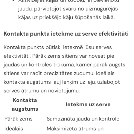
Aktivizējiet kājas un kodolu, lai pievienotu
jaudu, pārvietojot svaru no aizmugurējās
kājas uz priekšējo kāju šūpošanās laikā.
Kontakta punkta ietekme uz serve efektivitāti
Kontakta punkts būtiski ietekmē jūsu serves
efektivitāti. Pārāk zems sitiens var novest pie
jaudas un kontroles trūkuma, kamēr pārāk augsts
sitiens var radīt precizitātes zudumu. Ideālais
kontakta augstums ļauj leņķim uz leju, uzlabojot
serves ātrumu un novietojumu.
Kontakta
Ietekme uz serve
augstums
Pārāk zems
Samazināta jauda un kontrole
Ideālais
Maksimizēta ātrums un