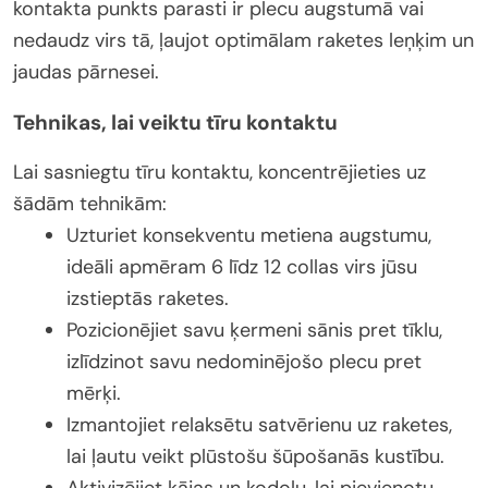
kontakta punkts parasti ir plecu augstumā vai
nedaudz virs tā, ļaujot optimālam raketes leņķim un
jaudas pārnesei.
Tehnikas, lai veiktu tīru kontaktu
Lai sasniegtu tīru kontaktu, koncentrējieties uz
šādām tehnikām:
Uzturiet konsekventu metiena augstumu,
ideāli apmēram 6 līdz 12 collas virs jūsu
izstieptās raketes.
Pozicionējiet savu ķermeni sānis pret tīklu,
izlīdzinot savu nedominējošo plecu pret
mērķi.
Izmantojiet relaksētu satvērienu uz raketes,
lai ļautu veikt plūstošu šūpošanās kustību.