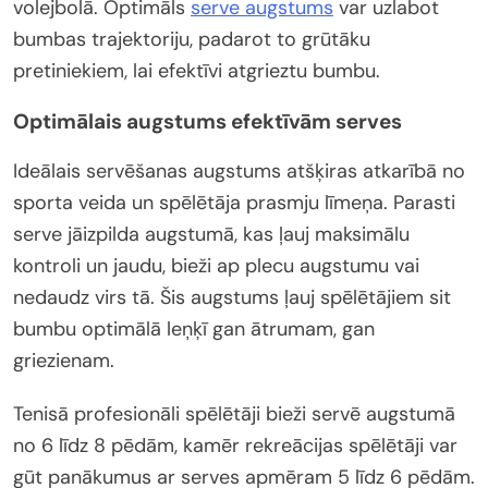
volejbolā. Optimāls
serve augstums
var uzlabot
bumbas trajektoriju, padarot to grūtāku
pretiniekiem, lai efektīvi atgrieztu bumbu.
Optimālais augstums efektīvām serves
Ideālais servēšanas augstums atšķiras atkarībā no
sporta veida un spēlētāja prasmju līmeņa. Parasti
serve jāizpilda augstumā, kas ļauj maksimālu
kontroli un jaudu, bieži ap plecu augstumu vai
nedaudz virs tā. Šis augstums ļauj spēlētājiem sit
bumbu optimālā leņķī gan ātrumam, gan
griezienam.
Tenisā profesionāli spēlētāji bieži servē augstumā
no 6 līdz 8 pēdām, kamēr rekreācijas spēlētāji var
gūt panākumus ar serves apmēram 5 līdz 6 pēdām.