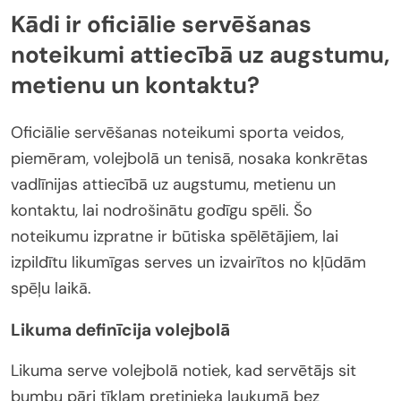
Kādi ir oficiālie servēšanas
noteikumi attiecībā uz augstumu,
metienu un kontaktu?
Oficiālie servēšanas noteikumi sporta veidos,
piemēram, volejbolā un tenisā, nosaka konkrētas
vadlīnijas attiecībā uz augstumu, metienu un
kontaktu, lai nodrošinātu godīgu spēli. Šo
noteikumu izpratne ir būtiska spēlētājiem, lai
izpildītu likumīgas serves un izvairītos no kļūdām
spēļu laikā.
Likuma definīcija volejbolā
Likuma serve volejbolā notiek, kad servētājs sit
bumbu pāri tīklam pretinieka laukumā bez