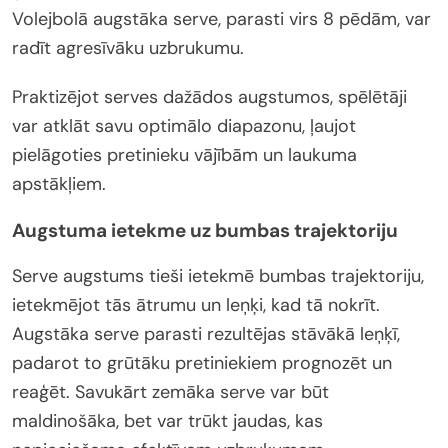
Volejbolā augstāka serve, parasti virs 8 pēdām, var
radīt agresīvāku uzbrukumu.
Praktizējot serves dažādos augstumos, spēlētāji
var atklāt savu optimālo diapazonu, ļaujot
pielāgoties pretinieku vājībām un laukuma
apstākļiem.
Augstuma ietekme uz bumbas trajektoriju
Serve augstums tieši ietekmē bumbas trajektoriju,
ietekmējot tās ātrumu un leņķi, kad tā nokrīt.
Augstāka serve parasti rezultējas stāvākā leņķī,
padarot to grūtāku pretiniekiem prognozēt un
reaģēt. Savukārt zemāka serve var būt
maldinošāka, bet var trūkt jaudas, kas