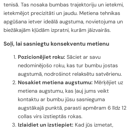
tenisā. Tas nosaka bumbas trajektoriju un ietekmi,
ietekmējot precizitāti un jaudu. Metiena tehnikas
apgūšana ietver ideālā augstuma, novietojuma un
biežākajām kļūdām izpratni, kurām jāizvairās.
Soļi, lai sasniegtu konsekventu metienu
Pozicionējiet roku:
Sāciet ar savu
nedominējošo roku, kas tur bumbu jostas
augstumā, nodrošinot relaksētu satvērienu.
Nosakiet metiena augstumu:
Mērķējiet uz
metiena augstumu, kas ļauj jums veikt
kontaktu ar bumbu jūsu sasnieguma
augstākajā punktā, parasti apmēram 6 līdz 12
collas virs izstieptās rokas.
Izlaidiet un izstiepiet:
Kad jūs izmetat,