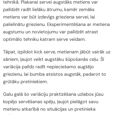
tehnikā. Plakanai servei augstāks metiens var
palīdzēt radīt lielāku ātrumu, kamēr zemāks
metiens var būt izdevīgs grieziena servei, lai
palielinātu griezienu. Eksperimentēšana ar metiena
augstumu un novietojumu var palīdzēt atrast
optimālo tehniku katram serve veidam.
Tāpat, izpildot kick serve, metienam jābūt vairāk uz
sāniem, ļaujot veikt augstāku šūpošanās ceļu. Šī
variācija palīdz radīt nepieciešamo augšējo
griezienu, lai bumba atsistos augstāk, padarot to
grūtāku pretiniekiem.
Galu galā šo variāciju praktizēšana uzlabos jūsu
kopējo servēšanas spēju, ļaujot pielāgot savu
metienu atkarībā no situācijas un pretinieka