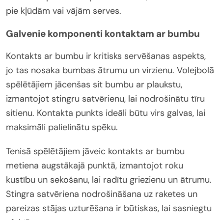
pie kļūdām vai vājām serves.
Galvenie komponenti kontaktam ar bumbu
Kontakts ar bumbu ir kritisks servēšanas aspekts,
jo tas nosaka bumbas ātrumu un virzienu. Volejbolā
spēlētājiem jācenšas sit bumbu ar plaukstu,
izmantojot stingru satvērienu, lai nodrošinātu tīru
sitienu. Kontakta punkts ideāli būtu virs galvas, lai
maksimāli palielinātu spēku.
Tenisā spēlētājiem jāveic kontakts ar bumbu
metiena augstākajā punktā, izmantojot roku
kustību un sekošanu, lai radītu griezienu un ātrumu.
Stingra satvēriena nodrošināšana uz raketes un
pareizas stājas uzturēšana ir būtiskas, lai sasniegtu