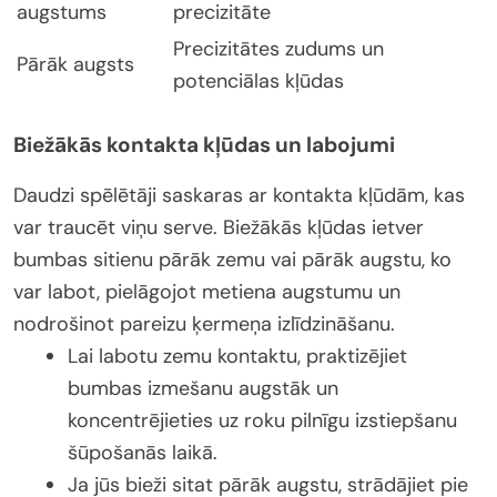
augstums
precizitāte
Precizitātes zudums un
Pārāk augsts
potenciālas kļūdas
Biežākās kontakta kļūdas un labojumi
Daudzi spēlētāji saskaras ar kontakta kļūdām, kas
var traucēt viņu serve. Biežākās kļūdas ietver
bumbas sitienu pārāk zemu vai pārāk augstu, ko
var labot, pielāgojot metiena augstumu un
nodrošinot pareizu ķermeņa izlīdzināšanu.
Lai labotu zemu kontaktu, praktizējiet
bumbas izmešanu augstāk un
koncentrējieties uz roku pilnīgu izstiepšanu
šūpošanās laikā.
Ja jūs bieži sitat pārāk augstu, strādājiet pie