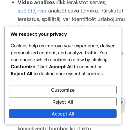
Video analīzes rīki:
Ierakstot serves,
spēlētāji var
analizēt savu tehniku. Pārskatot
ierakstus, spēlētāji var identificēt uzlabojumu
jomas, piemēram, kāju novietojumu vai
We respect your privacy
šūpošanās mehāniku.
Servēšanas mašīnas:
Šīs mašīnas var
Cookies help us improve your experience, deliver
piegādāt bumbas ar dažādiem ātrumiem un
personalized content, and analyze traffic. You
can choose which cookies to allow by clicking
augstumiem, ļaujot spēlētājiem praktizēt
Customize
. Click
Accept All
to consent or
savas serves kontrolētā vidē. Tās ir īpaši
Reject All
to decline non-essential cookies.
noderīgas atkārtotai praktizēšanai bez
partnera nepieciešamības.
Customize
Satvēriena treniņi:
Pareizs satvēriena ir
Reject All
būtisks veiksmīgai servei. Satvēriena treniņi
palīdz spēlētājiem attīstīt muskuļu atmiņu
Accept All
pareizajam satvērienam, nodrošinot
konsekventu bumbas kontaktu.