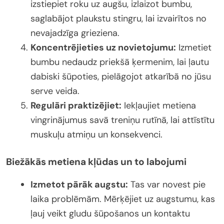
izstiepiet roku uz augšu, izlaizot bumbu,
saglabājot plaukstu stingru, lai izvairītos no
nevajadzīga grieziena.
Koncentrējieties uz novietojumu:
Izmetiet
bumbu nedaudz priekšā ķermenim, lai ļautu
dabiski šūpoties, pielāgojot atkarībā no jūsu
serve veida.
Regulāri praktizējiet:
Iekļaujiet metiena
vingrinājumus savā treniņu rutīnā, lai attīstītu
muskuļu atmiņu un konsekvenci.
Biežākās metiena kļūdas un to labojumi
Izmetot pārāk augstu:
Tas var novest pie
laika problēmām. Mērķējiet uz augstumu, kas
ļauj veikt gludu šūpošanos un kontaktu