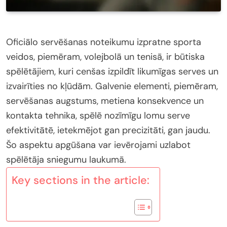
Oficiālo servēšanas noteikumu izpratne sporta
veidos, piemēram, volejbolā un tenisā, ir būtiska
spēlētājiem, kuri cenšas izpildīt likumīgas serves un
izvairīties no kļūdām. Galvenie elementi, piemēram,
servēšanas augstums, metiena konsekvence un
kontakta tehnika, spēlē nozīmīgu lomu serve
efektivitātē, ietekmējot gan precizitāti, gan jaudu.
Šo aspektu apgūšana var ievērojami uzlabot
spēlētāja sniegumu laukumā.
Key sections in the article: