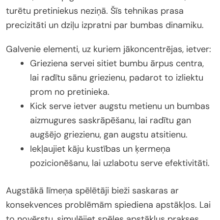
turētu pretiniekus neziņā. Šīs tehnikas prasa
precizitāti un dziļu izpratni par bumbas dinamiku.
Galvenie elementi, uz kuriem jākoncentrējas, ietver:
Grieziena servei sitiet bumbu ārpus centra,
lai radītu sānu griezienu, padarot to izliektu
prom no pretinieka.
Kick serve ietver augstu metienu un bumbas
aizmugures saskrāpēšanu, lai radītu gan
augšējo griezienu, gan augstu atsitienu.
Iekļaujiet kāju kustības un ķermeņa
pozicionēšanu, lai uzlabotu serve efektivitāti.
Augstākā līmeņa spēlētāji bieži saskaras ar
konsekvences problēmām spiediena apstākļos. Lai
to novērstu, simulējiet spēles apstākļus prakses