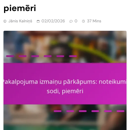
piemēri
Jānis Kalniņš
02/02/2026
0
37 Mins