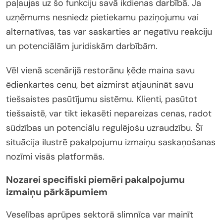
paļaujas uz šo funkciju savā ikdienas darbībā. Ja
uzņēmums nesniedz pietiekamu paziņojumu vai
alternatīvas, tas var saskarties ar negatīvu reakciju
un potenciālām juridiskām darbībām.
Vēl vienā scenārijā restorānu ķēde maina savu
ēdienkartes cenu, bet aizmirst atjaunināt savu
tiešsaistes pasūtījumu sistēmu. Klienti, pasūtot
tiešsaistē, var tikt iekasēti nepareizas cenas, radot
sūdzības un potenciālu regulējošu uzraudzību. Šī
situācija ilustrē pakalpojumu izmaiņu saskaņošanas
nozīmi visās platformās.
Nozarei specifiski piemēri pakalpojumu
izmaiņu pārkāpumiem
Veselības aprūpes sektorā slimnīca var mainīt