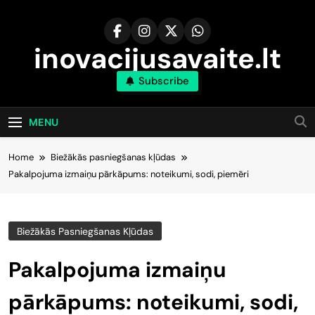
Skip
to
content
inovacijusavaite.lt
Subscribe
MENU
Home
Biežākās pasniegšanas kļūdas
Pakalpojuma izmaiņu pārkāpums: noteikumi, sodi, piemēri
Biežākās Pasniegšanas Kļūdas
Pakalpojuma izmaiņu
pārkāpums: noteikumi, sodi,