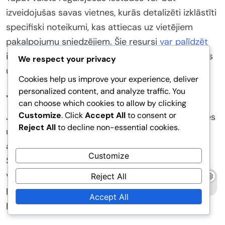
izveidojušas savas vietnes, kurās detalizēti izklāstīti
specifiski noteikumi, kas attiecas uz vietējiem
pakalpojumu sniedzējiem. Šie resursi
var palīdzēt
indivīdiem un uzņēmumiem saprast savas tiesības
We respect your privacy
un pienākumus saskaņā ar likumu.
Cookies help us improve your experience, deliver
personalized content, and analyze traffic. You
Juridiskie resursi
can choose which cookies to allow by clicking
Customize
. Click
Accept All
to consent or
Juridiskie resursi, piemēram, tiešsaistes datubāzes
Reject All
to decline non-essential cookies.
un advokātu biroju vietnes, piedāvā padziļinātas
analīzes par pakalpojumu izmaiņu pārkāpumiem.
Customize
Šīs platformas bieži ietver tiesu praksi, juridiskos
viedokļus un ekspertu rakstus šajā jomā. Tās var
Reject All
precizēt konkrētu pārkāpumu sekas un juridiskos
Accept All
precedents, kas veido izpildes darbības.