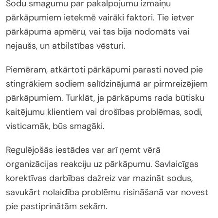
Sodu smagumu par pakalpojumu izmaiņu
pārkāpumiem ietekmē vairāki faktori. Tie ietver
pārkāpuma apmēru, vai tas bija nodomāts vai
nejaušs, un atbilstības vēsturi.
Piemēram, atkārtoti pārkāpumi parasti noved pie
stingrākiem sodiem salīdzinājumā ar pirmreizējiem
pārkāpumiem. Turklāt, ja pārkāpums rada būtisku
kaitējumu klientiem vai drošības problēmas, sodi,
visticamāk, būs smagāki.
Regulējošās iestādes var arī ņemt vērā
organizācijas reakciju uz pārkāpumu. Savlaicīgas
korektīvas darbības dažreiz var mazināt sodus,
savukārt nolaidība problēmu risināšanā var novest
pie pastiprinātām sekām.