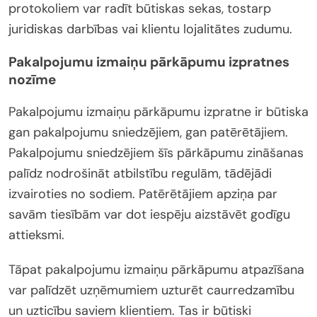
protokoliem var radīt būtiskas sekas, tostarp
juridiskas darbības vai klientu lojalitātes zudumu.
Pakalpojumu izmaiņu pārkāpumu izpratnes
nozīme
Pakalpojumu izmaiņu pārkāpumu izpratne ir būtiska
gan pakalpojumu sniedzējiem, gan patērētājiem.
Pakalpojumu sniedzējiem šīs pārkāpumu zināšanas
palīdz nodrošināt atbilstību regulām, tādējādi
izvairoties no sodiem. Patērētājiem apziņa par
savām tiesībām var dot iespēju aizstāvēt godīgu
attieksmi.
Tāpat pakalpojumu izmaiņu pārkāpumu atpazīšana
var palīdzēt uzņēmumiem uzturēt caurredzamību
un uzticību saviem klientiem. Tas ir būtiski