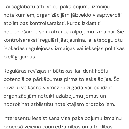
Lai saglabātu atbilstību pakalpojumu izmaiņu
noteikumiem, organizācijām jāizveido visaptveroši
atbilstības kontrolsaraksti, kuros izklāstīti
nepieciešamie soļi katrai pakalpojumu izmaiņai. Šie
kontrolsaraksti regulāri jāatjaunina, lai atspoguļotu
jebkādas regulējošas izmaiņas vai iekšējās politikas
pielāgojumus.
Regulāras revīzijas ir būtiskas, lai identificētu
potenciālos pārkāpumus pirms to eskalācijas. Šo
revīziju veikšana vismaz reizi gadā var palīdzēt
organizācijām noteikt uzlabojumu jomas un
nodrošināt atbilstību noteiktajiem protokoliem.
Interesentu iesaistīšana visā pakalpojumu izmaiņu
procesā veicina caurredzamības un atbildības