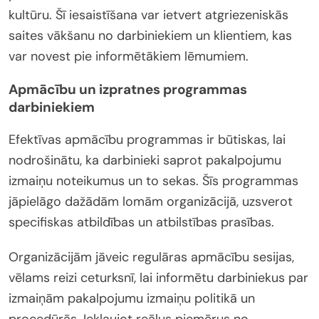
kultūru. Šī iesaistīšana var ietvert atgriezeniskās
saites vākšanu no darbiniekiem un klientiem, kas
var novest pie informētākiem lēmumiem.
Apmācību un izpratnes programmas
darbiniekiem
Efektīvas apmācību programmas ir būtiskas, lai
nodrošinātu, ka darbinieki saprot pakalpojumu
izmaiņu noteikumus un to sekas. Šīs programmas
jāpielāgo dažādām lomām organizācijā, uzsverot
specifiskas atbildības un atbilstības prasības.
Organizācijām jāveic regulāras apmācību sesijas,
vēlams reizi ceturksnī, lai informētu darbiniekus par
izmaiņām pakalpojumu izmaiņu politikā un
procedūrās. Iekļaujot reālus piemērus no