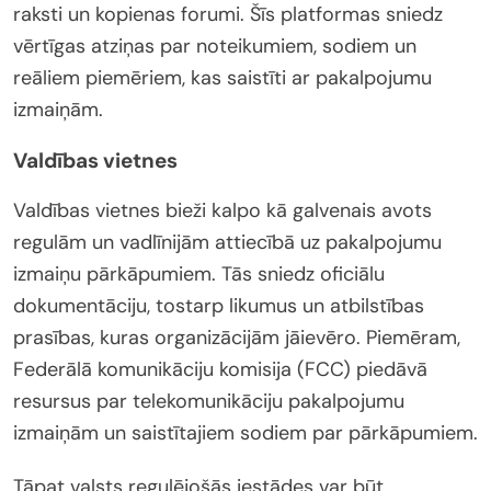
raksti un kopienas forumi. Šīs platformas sniedz
vērtīgas atziņas par noteikumiem, sodiem un
reāliem piemēriem, kas saistīti ar pakalpojumu
izmaiņām.
Valdības vietnes
Valdības vietnes bieži kalpo kā galvenais avots
regulām un vadlīnijām attiecībā uz pakalpojumu
izmaiņu pārkāpumiem. Tās sniedz oficiālu
dokumentāciju, tostarp likumus un atbilstības
prasības, kuras organizācijām jāievēro. Piemēram,
Federālā komunikāciju komisija (FCC) piedāvā
resursus par telekomunikāciju pakalpojumu
izmaiņām un saistītajiem sodiem par pārkāpumiem.
Tāpat valsts regulējošās iestādes var būt