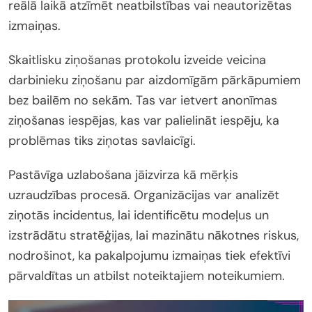
reālā laikā atzīmēt neatbilstības vai neautorizētas
izmaiņas.
Skaitlisku ziņošanas protokolu izveide veicina
darbinieku ziņošanu par aizdomīgām pārkāpumiem
bez bailēm no sekām. Tas var ietvert anonīmas
ziņošanas iespējas, kas var palielināt iespēju, ka
problēmas tiks ziņotas savlaicīgi.
Pastāvīga uzlabošana jāizvirza kā mērķis
uzraudzības procesā. Organizācijas var analizēt
ziņotās incidentus, lai identificētu modeļus un
izstrādātu stratēģijas, lai mazinātu nākotnes riskus,
nodrošinot, ka pakalpojumu izmaiņas tiek efektīvi
pārvaldītas un atbilst noteiktajiem noteikumiem.