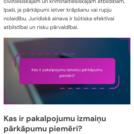
civiltiesiskajām un krimināltiesiskajām atbildībām,
īpaši, ja pārkāpumi ietver krāpšanu vai rupju
nolaidību. Juridiskā ainava ir būtiska efektīvai
atbilstībai un risku pārvaldībai.
Kas ir pakalpojumu izmaiņu
pārkāpumu piemēri?