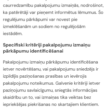
caurredzamību pakalpojumu izmaiņās, nodrošinot,
ka patērētāji var pieņemt informētus lēmumus. Šo
regulējumu pārkāpumi var novest pie
izmeklēšanām un sodiem no regulējošām
iestādēm.
Specifiski kritēriji pakalpojumu izmaiņu
pārkāpumu identificēšanai
Pakalpojumu izmaiņu pārkāpumu identificēšana
ietver novērtēšanu, vai pakalpojumu sniedzējs ir
izpildījis paziņošanas prasības un ievērojis
pakalpojumu noteikumus. Galvenie kritēriji ietver
paziņojumu savlaicīgumu, sniegtās informācijas
skaidrību un to, vai izmaiņas tika veiktas bez
iepriekšējas piekrišanas no skartajiem klientiem.