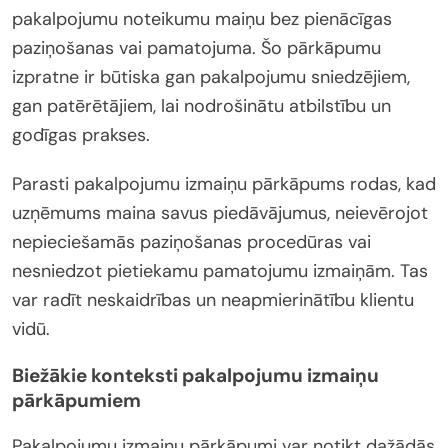
pakalpojumu noteikumu maiņu bez pienācīgas
paziņošanas vai pamatojuma. Šo pārkāpumu
izpratne ir būtiska gan pakalpojumu sniedzējiem,
gan patērētājiem, lai nodrošinātu atbilstību un
godīgas prakses.
Parasti pakalpojumu izmaiņu pārkāpums rodas, kad
uzņēmums maina savus piedāvājumus, neievērojot
nepieciešamās paziņošanas procedūras vai
nesniedzot pietiekamu pamatojumu izmaiņām. Tas
var radīt neskaidrības un neapmierinātību klientu
vidū.
Biežākie konteksti pakalpojumu izmaiņu
pārkāpumiem
Pakalpojumu izmaiņu pārkāpumi var notikt dažādās