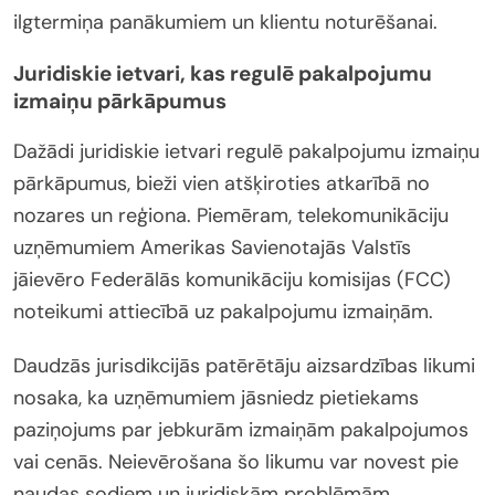
ilgtermiņa panākumiem un klientu noturēšanai.
Juridiskie ietvari, kas regulē pakalpojumu
izmaiņu pārkāpumus
Dažādi juridiskie ietvari regulē pakalpojumu izmaiņu
pārkāpumus, bieži vien atšķiroties atkarībā no
nozares un reģiona. Piemēram, telekomunikāciju
uzņēmumiem Amerikas Savienotajās Valstīs
jāievēro Federālās komunikāciju komisijas (FCC)
noteikumi attiecībā uz pakalpojumu izmaiņām.
Daudzās jurisdikcijās patērētāju aizsardzības likumi
nosaka, ka uzņēmumiem jāsniedz pietiekams
paziņojums par jebkurām izmaiņām pakalpojumos
vai cenās. Neievērošana šo likumu var novest pie
naudas sodiem un juridiskām problēmām.