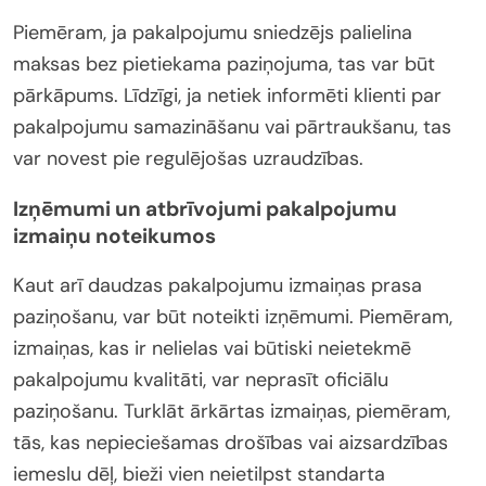
Piemēram, ja pakalpojumu sniedzējs palielina
maksas bez pietiekama paziņojuma, tas var būt
pārkāpums. Līdzīgi, ja netiek informēti klienti par
pakalpojumu samazināšanu vai pārtraukšanu, tas
var novest pie regulējošas uzraudzības.
Izņēmumi un atbrīvojumi pakalpojumu
izmaiņu noteikumos
Kaut arī daudzas pakalpojumu izmaiņas prasa
paziņošanu, var būt noteikti izņēmumi. Piemēram,
izmaiņas, kas ir nelielas vai būtiski neietekmē
pakalpojumu kvalitāti, var neprasīt oficiālu
paziņošanu. Turklāt ārkārtas izmaiņas, piemēram,
tās, kas nepieciešamas drošības vai aizsardzības
iemeslu dēļ, bieži vien neietilpst standarta