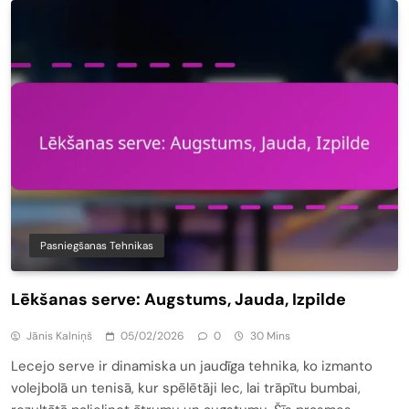
Pasniegšanas Tehnikas
Lēkšanas serve: Augstums, Jauda, Izpilde
Jānis Kalniņš
05/02/2026
0
30 Mins
Lecejo serve ir dinamiska un jaudīga tehnika, ko izmanto
volejbolā un tenisā, kur spēlētāji lec, lai trāpītu bumbai,