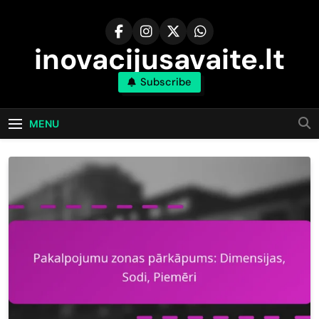
Skip
to
content
inovacijusavaite.lt
Subscribe
MENU