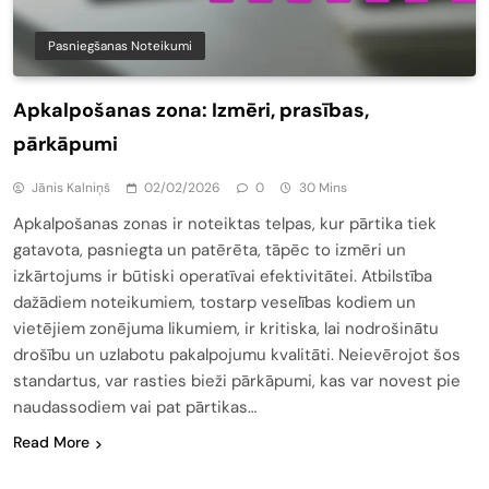
Pasniegšanas Noteikumi
Apkalpošanas zona: Izmēri, prasības,
pārkāpumi
Jānis Kalniņš
02/02/2026
0
30 Mins
Apkalpošanas zonas ir noteiktas telpas, kur pārtika tiek
gatavota, pasniegta un patērēta, tāpēc to izmēri un
izkārtojums ir būtiski operatīvai efektivitātei. Atbilstība
dažādiem noteikumiem, tostarp veselības kodiem un
vietējiem zonējuma likumiem, ir kritiska, lai nodrošinātu
drošību un uzlabotu pakalpojumu kvalitāti. Neievērojot šos
standartus, var rasties bieži pārkāpumi, kas var novest pie
naudassodiem vai pat pārtikas…
Read More