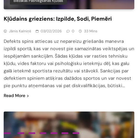
Biežākās Pasniegšanas Kļūdas
Kļūdains grieziens: Izpilde, Sodi, Piemēri
Jānis Kalniņš
03/02/2026
0
33 Mins
Defekts spins attiecas uz nepareizu griešanās manevra
izpildi sportā, kas var novest pie samazinātas veiktspējas un
iespējamām sankcijām. Šādas kļūdas var rasties tehnisku
kļūdu, vides faktoru vai psiholoģisku ietekmju dēļ, kas galu
galā ietekmē sportista rezultātu vai stāvokli. Sankcijas par
defektiem spiniem atšķiras dažādos sportos un var novest
pie punktu atņemšanas vai pat diskvalifikācijas, būtiski…
Read More