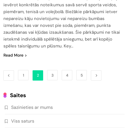
ievērot konkrētās noteikumus savā servē sporta veidos,
piemēram, tenisā un volejbolā. Biežākie pārkāpumi ietver
nepareizu kāju novietojumu vai nepareizu bumbas
izmešanu, kas var novest pie soda, piemēram, punkta
zaudēšanas vai kļūdas izsaukšanas. Šie pārkāpumi ne tikai
ietekmē individuālā spēlētāja sniegumu, bet arī kopējo
spēles taisnīgumu un plūsmu. Key…
Read More
1
2
3
4
5
Saites
Sazinieties ar mums
Viss saturs