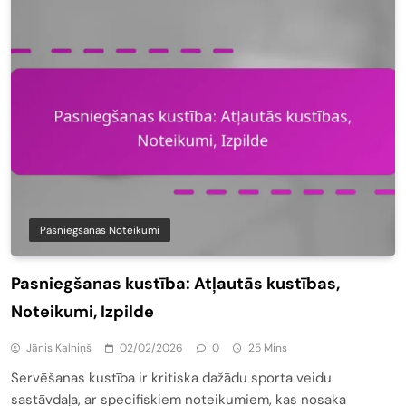
Pasniegšanas Noteikumi
Pasniegšanas kustība: Atļautās kustības,
Noteikumi, Izpilde
Jānis Kalniņš
02/02/2026
0
25 Mins
Servēšanas kustība ir kritiska dažādu sporta veidu
sastāvdaļa, ar specifiskiem noteikumiem, kas nosaka