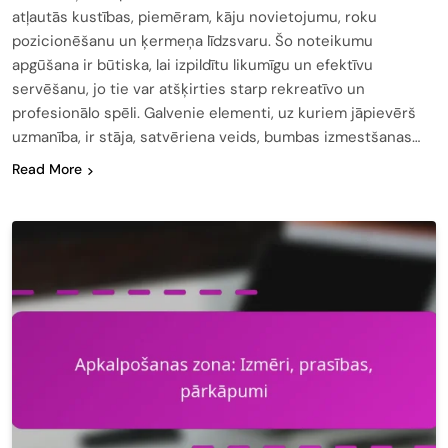
atļautās kustības, piemēram, kāju novietojumu, roku
pozicionēšanu un ķermeņa līdzsvaru. Šo noteikumu
apgūšana ir būtiska, lai izpildītu likumīgu un efektīvu
servēšanu, jo tie var atšķirties starp rekreatīvo un
profesionālo spēli. Galvenie elementi, uz kuriem jāpievērš
uzmanība, ir stāja, satvēriena veids, bumbas izmestšanas…
Read More