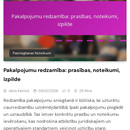
Pasniegšanas Noteikumi
Pakalpojumu redzamība: prasības, noteikumi,
izpilde
Jānis Kalniņš
03/02/2026
0
29 Mins
Redzamība pakalpojumu sniegšanā ir būtiska, lai uzturētu
caurredzamību uzņēmējdarbībā, īpaši pakalpojumu piegādē
un uzraudzībā. Tas ietver konkrētu prasību un noteikumu
ievērošanu, kas nodrošina atbilstību juridiskajiem un
operatīvajiem standartiem, veicinot uzticību starp