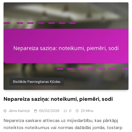
Biežākās Pasniegšanas Kļūdas
Nepareiza saziņa: noteikumi, piemēri, sodi
Jānis Kalniņš
05/02/2026
0
25 Mins
Nepareiza saskare attiecas uz mijiedarbību, kas pārkāpj
noteiktos noteikumus vai normas dažādās jomās, tostarp