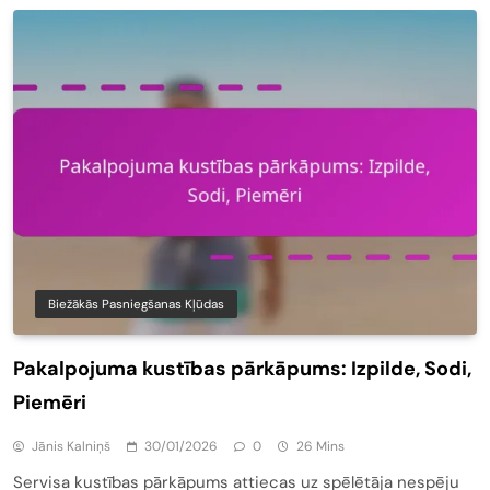
Biežākās Pasniegšanas Kļūdas
Pakalpojuma kustības pārkāpums: Izpilde, Sodi,
Piemēri
Jānis Kalniņš
30/01/2026
0
26 Mins
Servisa kustības pārkāpums attiecas uz spēlētāja nespēju