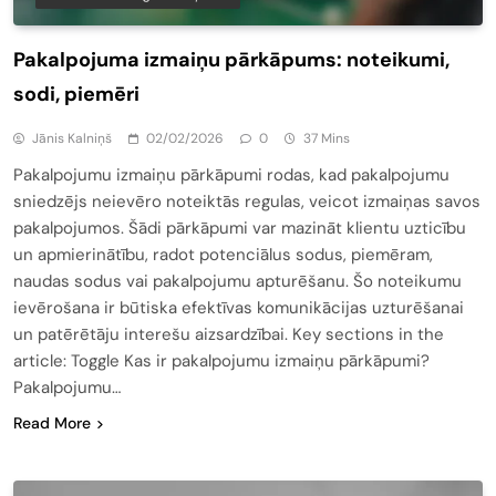
Pakalpojuma izmaiņu pārkāpums: noteikumi,
sodi, piemēri
Jānis Kalniņš
02/02/2026
0
37 Mins
Pakalpojumu izmaiņu pārkāpumi rodas, kad pakalpojumu
sniedzējs neievēro noteiktās regulas, veicot izmaiņas savos
pakalpojumos. Šādi pārkāpumi var mazināt klientu uzticību
un apmierinātību, radot potenciālus sodus, piemēram,
naudas sodus vai pakalpojumu apturēšanu. Šo noteikumu
ievērošana ir būtiska efektīvas komunikācijas uzturēšanai
un patērētāju interešu aizsardzībai. Key sections in the
article: Toggle Kas ir pakalpojumu izmaiņu pārkāpumi?
Pakalpojumu…
Read More