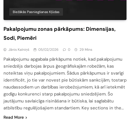
Biežākās Pasniegšanas Kļūdas
Pakalpojumu zonas pārkāpums: Dimensijas,
Sodi, Piemēri
Jānis Kalniņš
05/02/2026
0
29 Mins
Pakalpojumu apgabala pārkāpums notiek, kad pakalpojumu
sniedzējs darbojas ārpus ģeogrāfiskajām robežām, kas
noteiktas viņu pakalpojumiem. Šādus pārkāpumus ir svarīgi
identificēt, jo tie var novest pie būtiskām sankcijām, tostarp
naudassodiem un darbības ierobežojumiem, kā arī ietekmēt
godīgu konkurenci starp pakalpojumu sniedzējiem. Šo
jautājumu savlaicīga risināšana ir būtiska, lai saglabātu
atbilstību regulējošajiem standartiem. Key sections in the…
Read More