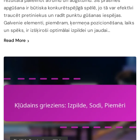
rezultātā palielinot ātrumu un augstumu. Šīs prasmes
apgūšana ir būtiska konkurētspējīgā spēlē, jo tā var efektīvi
traucēt pretiniekus un radīt punktu gūšanas iespējas.
Galvenie elementi, piemēram, ķermeņa pozicionēšana, laiks
un spēks, ir izšķiroši optimālai izpildei un jaudai…
Read More